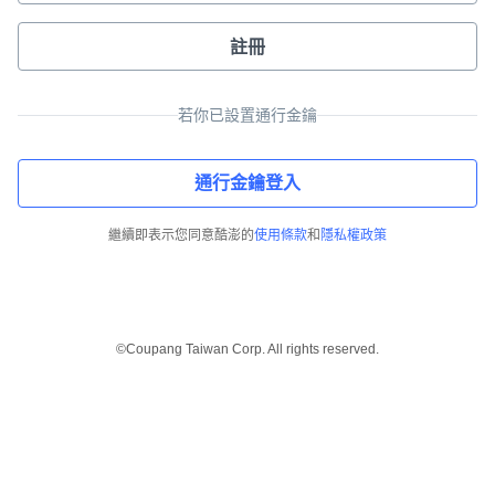
註冊
若你已設置通行金鑰
通行金鑰登入
繼續即表示您同意酷澎的
使用條款
和
隱私權政策
©Coupang Taiwan Corp. All rights reserved.