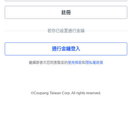
註冊
若你已設置通行金鑰
通行金鑰登入
繼續即表示您同意酷澎的
使用條款
和
隱私權政策
©Coupang Taiwan Corp. All rights reserved.