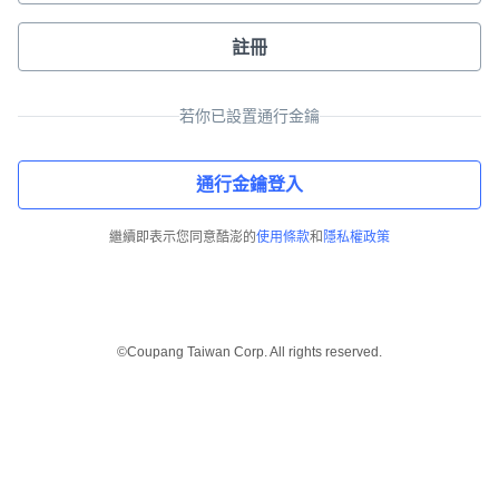
註冊
若你已設置通行金鑰
通行金鑰登入
繼續即表示您同意酷澎的
使用條款
和
隱私權政策
©Coupang Taiwan Corp. All rights reserved.