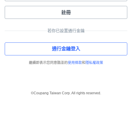
註冊
若你已設置通行金鑰
通行金鑰登入
繼續即表示您同意酷澎的
使用條款
和
隱私權政策
©Coupang Taiwan Corp. All rights reserved.