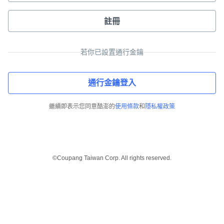
註冊
若你已設置通行金鑰
通行金鑰登入
繼續即表示您同意酷澎的
使用條款
和
隱私權政策
©Coupang Taiwan Corp. All rights reserved.