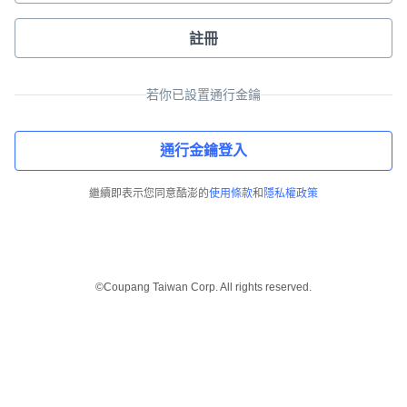
註冊
若你已設置通行金鑰
通行金鑰登入
繼續即表示您同意酷澎的
使用條款
和
隱私權政策
©Coupang Taiwan Corp. All rights reserved.