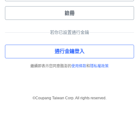
註冊
若你已設置通行金鑰
通行金鑰登入
繼續即表示您同意酷澎的
使用條款
和
隱私權政策
©Coupang Taiwan Corp. All rights reserved.