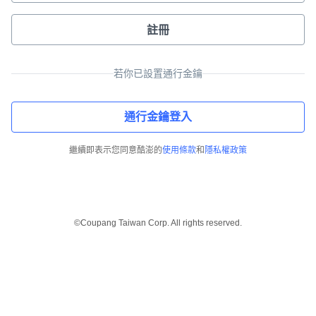
註冊
若你已設置通行金鑰
通行金鑰登入
繼續即表示您同意酷澎的
使用條款
和
隱私權政策
©Coupang Taiwan Corp. All rights reserved.