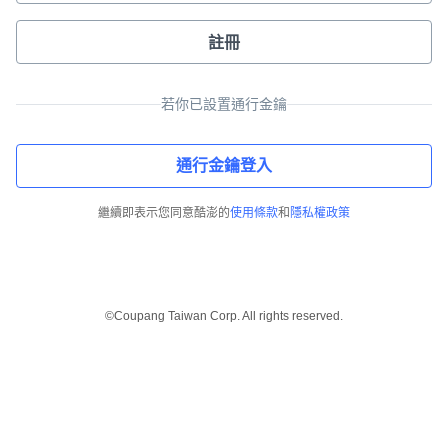
註冊
若你已設置通行金鑰
通行金鑰登入
繼續即表示您同意酷澎的
使用條款
和
隱私權政策
©Coupang Taiwan Corp. All rights reserved.