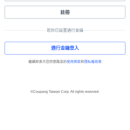
註冊
若你已設置通行金鑰
通行金鑰登入
繼續即表示您同意酷澎的
使用條款
和
隱私權政策
©Coupang Taiwan Corp. All rights reserved.