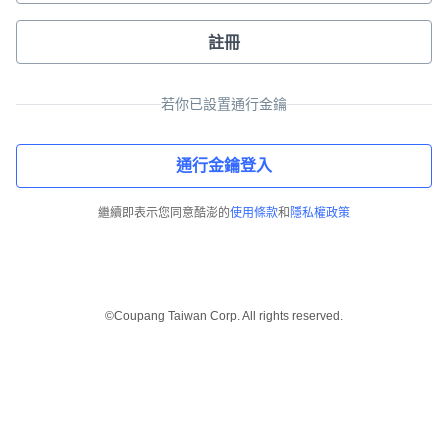
註冊
若你已設置通行金鑰
通行金鑰登入
繼續即表示您同意酷澎的
使用條款
和
隱私權政策
©Coupang Taiwan Corp. All rights reserved.