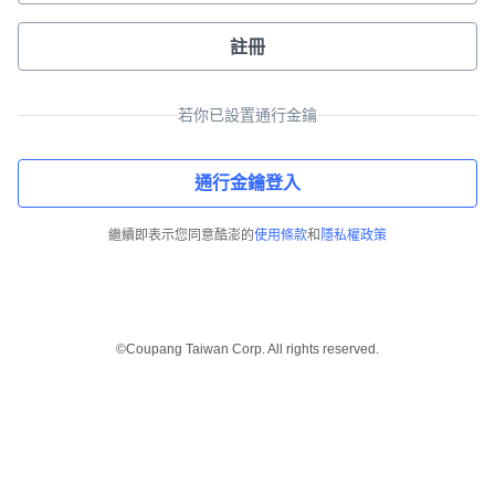
註冊
若你已設置通行金鑰
通行金鑰登入
繼續即表示您同意酷澎的
使用條款
和
隱私權政策
©Coupang Taiwan Corp. All rights reserved.