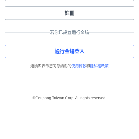
註冊
若你已設置通行金鑰
通行金鑰登入
繼續即表示您同意酷澎的
使用條款
和
隱私權政策
©Coupang Taiwan Corp. All rights reserved.