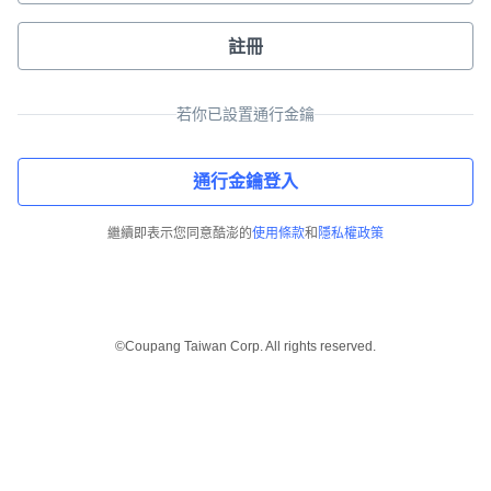
註冊
若你已設置通行金鑰
通行金鑰登入
繼續即表示您同意酷澎的
使用條款
和
隱私權政策
©Coupang Taiwan Corp. All rights reserved.