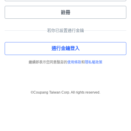
註冊
若你已設置通行金鑰
通行金鑰登入
繼續即表示您同意酷澎的
使用條款
和
隱私權政策
©Coupang Taiwan Corp. All rights reserved.