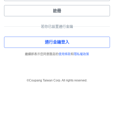
註冊
若你已設置通行金鑰
通行金鑰登入
繼續即表示您同意酷澎的
使用條款
和
隱私權政策
©Coupang Taiwan Corp. All rights reserved.