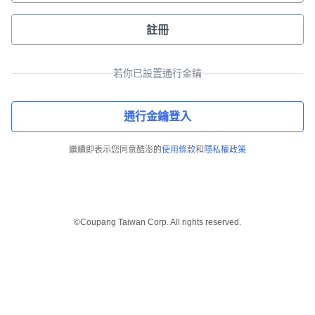
註冊
若你已設置通行金鑰
通行金鑰登入
繼續即表示您同意酷澎的
使用條款
和
隱私權政策
©Coupang Taiwan Corp. All rights reserved.