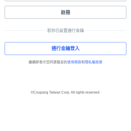
註冊
若你已設置通行金鑰
通行金鑰登入
繼續即表示您同意酷澎的
使用條款
和
隱私權政策
©Coupang Taiwan Corp. All rights reserved.