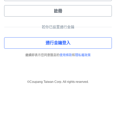
註冊
若你已設置通行金鑰
通行金鑰登入
繼續即表示您同意酷澎的
使用條款
和
隱私權政策
©Coupang Taiwan Corp. All rights reserved.