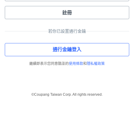
註冊
若你已設置通行金鑰
通行金鑰登入
繼續即表示您同意酷澎的
使用條款
和
隱私權政策
©Coupang Taiwan Corp. All rights reserved.