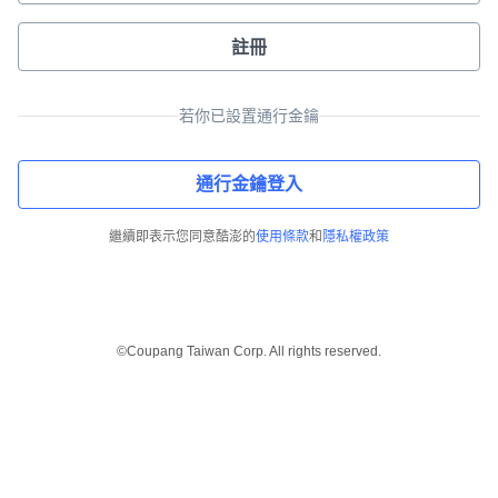
註冊
若你已設置通行金鑰
通行金鑰登入
繼續即表示您同意酷澎的
使用條款
和
隱私權政策
©Coupang Taiwan Corp. All rights reserved.