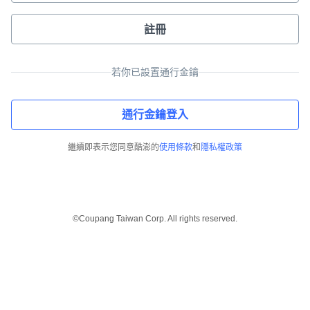
註冊
若你已設置通行金鑰
通行金鑰登入
繼續即表示您同意酷澎的
使用條款
和
隱私權政策
©Coupang Taiwan Corp. All rights reserved.