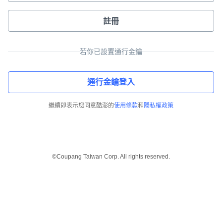
註冊
若你已設置通行金鑰
通行金鑰登入
繼續即表示您同意酷澎的
使用條款
和
隱私權政策
©Coupang Taiwan Corp. All rights reserved.