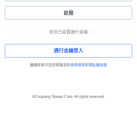
註冊
若你已設置通行金鑰
通行金鑰登入
繼續即表示您同意酷澎的
使用條款
和
隱私權政策
©Coupang Taiwan Corp. All rights reserved.