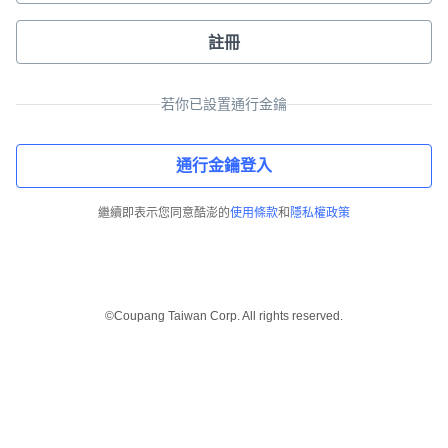
註冊
若你已設置通行金鑰
通行金鑰登入
繼續即表示您同意酷澎的
使用條款
和
隱私權政策
©Coupang Taiwan Corp. All rights reserved.