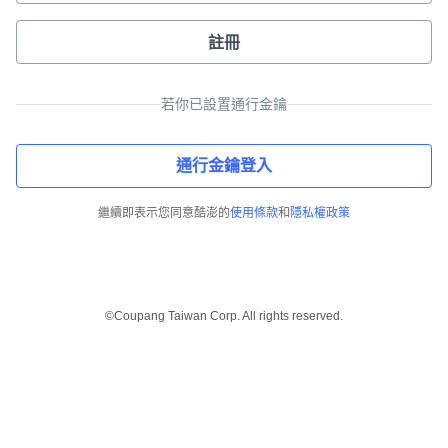
註冊
若你已設置通行金鑰
通行金鑰登入
繼續即表示您同意酷澎的
使用條款
和
隱私權政策
©Coupang Taiwan Corp. All rights reserved.