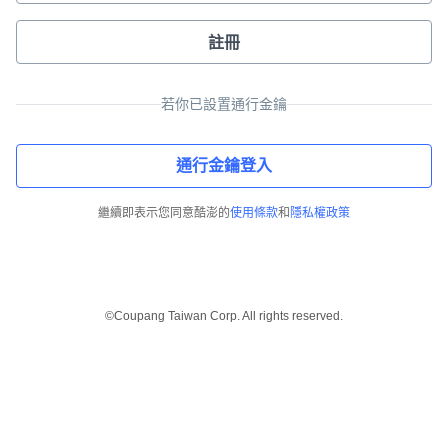
註冊
若你已設置通行金鑰
通行金鑰登入
繼續即表示您同意酷澎的
使用條款
和
隱私權政策
©Coupang Taiwan Corp. All rights reserved.