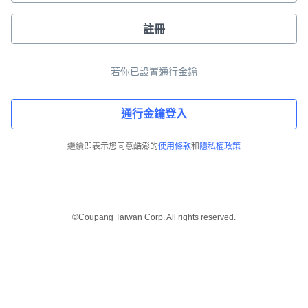
註冊
若你已設置通行金鑰
通行金鑰登入
繼續即表示您同意酷澎的
使用條款
和
隱私權政策
©Coupang Taiwan Corp. All rights reserved.