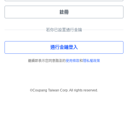
註冊
若你已設置通行金鑰
通行金鑰登入
繼續即表示您同意酷澎的
使用條款
和
隱私權政策
©Coupang Taiwan Corp. All rights reserved.