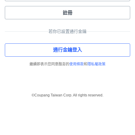
註冊
若你已設置通行金鑰
通行金鑰登入
繼續即表示您同意酷澎的
使用條款
和
隱私權政策
©Coupang Taiwan Corp. All rights reserved.