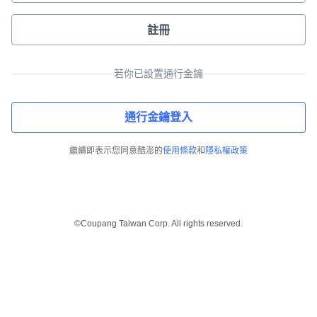
註冊
若你已設置通行金鑰
通行金鑰登入
繼續即表示您同意酷澎的
使用條款
和
隱私權政策
©Coupang Taiwan Corp. All rights reserved.