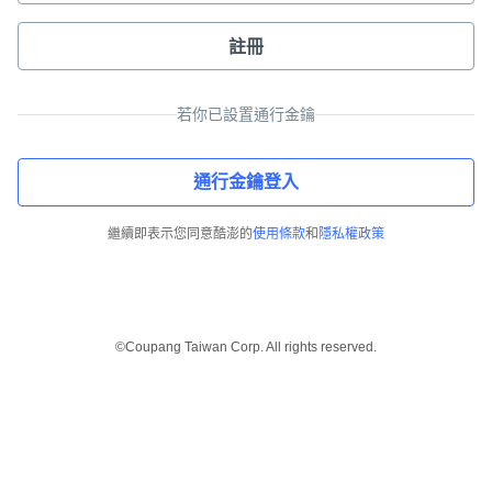
註冊
若你已設置通行金鑰
通行金鑰登入
繼續即表示您同意酷澎的
使用條款
和
隱私權政策
©Coupang Taiwan Corp. All rights reserved.