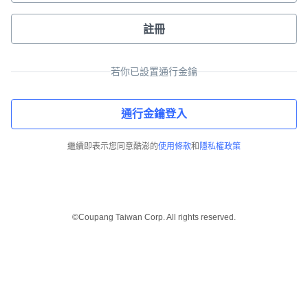
註冊
若你已設置通行金鑰
通行金鑰登入
繼續即表示您同意酷澎的
使用條款
和
隱私權政策
©Coupang Taiwan Corp. All rights reserved.