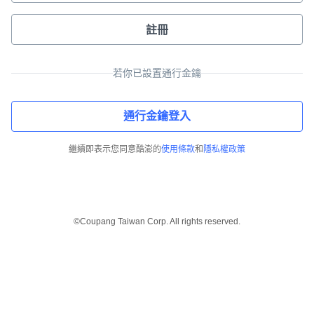
註冊
若你已設置通行金鑰
通行金鑰登入
繼續即表示您同意酷澎的
使用條款
和
隱私權政策
©Coupang Taiwan Corp. All rights reserved.