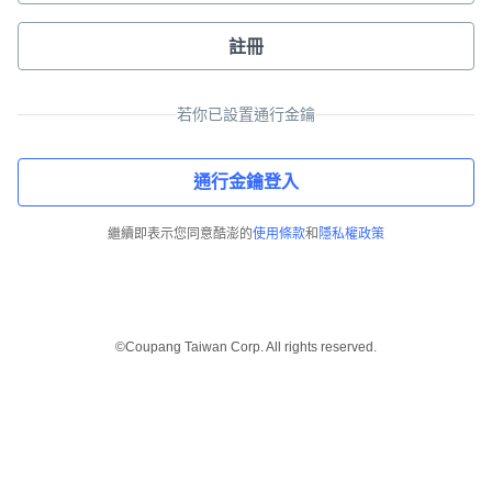
註冊
若你已設置通行金鑰
通行金鑰登入
繼續即表示您同意酷澎的
使用條款
和
隱私權政策
©Coupang Taiwan Corp. All rights reserved.