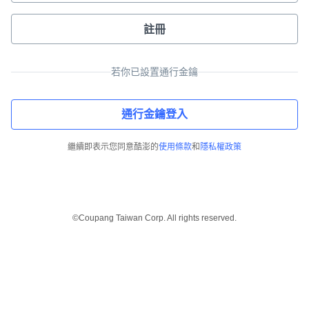
註冊
若你已設置通行金鑰
通行金鑰登入
繼續即表示您同意酷澎的
使用條款
和
隱私權政策
©Coupang Taiwan Corp. All rights reserved.