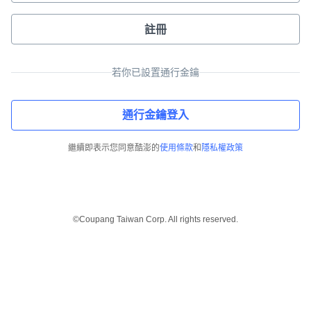
註冊
若你已設置通行金鑰
通行金鑰登入
繼續即表示您同意酷澎的
使用條款
和
隱私權政策
©Coupang Taiwan Corp. All rights reserved.