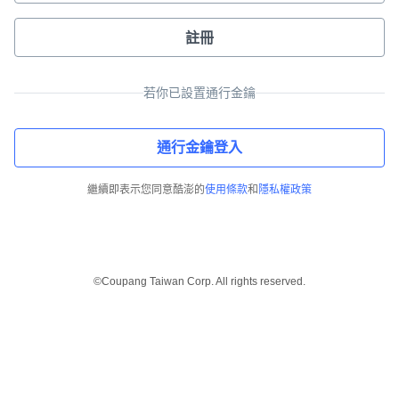
註冊
若你已設置通行金鑰
通行金鑰登入
繼續即表示您同意酷澎的
使用條款
和
隱私權政策
©Coupang Taiwan Corp. All rights reserved.