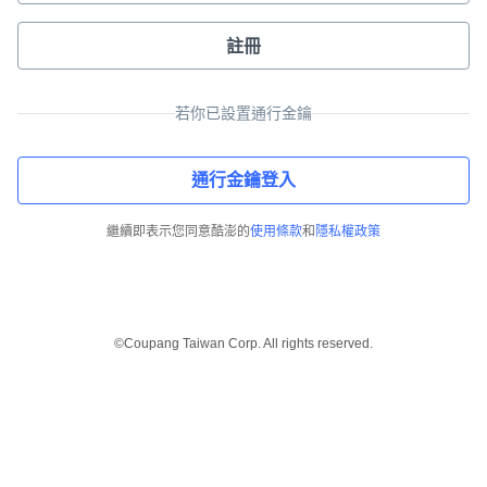
註冊
若你已設置通行金鑰
通行金鑰登入
繼續即表示您同意酷澎的
使用條款
和
隱私權政策
©Coupang Taiwan Corp. All rights reserved.