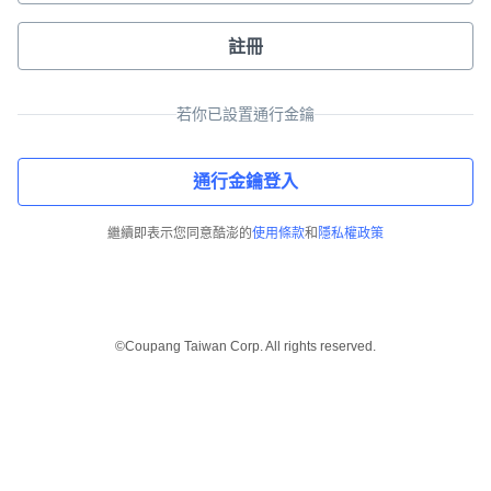
註冊
若你已設置通行金鑰
通行金鑰登入
繼續即表示您同意酷澎的
使用條款
和
隱私權政策
©Coupang Taiwan Corp. All rights reserved.