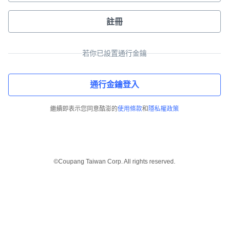
註冊
若你已設置通行金鑰
通行金鑰登入
繼續即表示您同意酷澎的
使用條款
和
隱私權政策
©Coupang Taiwan Corp. All rights reserved.