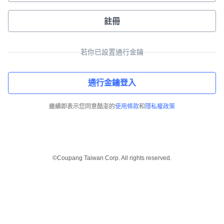
註冊
若你已設置通行金鑰
通行金鑰登入
繼續即表示您同意酷澎的
使用條款
和
隱私權政策
©Coupang Taiwan Corp. All rights reserved.