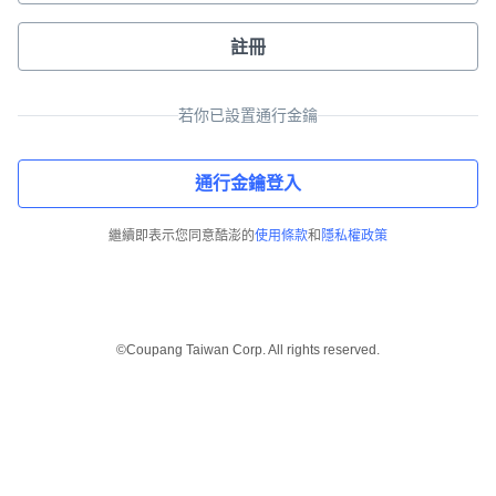
註冊
若你已設置通行金鑰
通行金鑰登入
繼續即表示您同意酷澎的
使用條款
和
隱私權政策
©Coupang Taiwan Corp. All rights reserved.