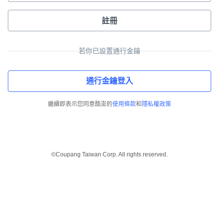
註冊
若你已設置通行金鑰
通行金鑰登入
繼續即表示您同意酷澎的
使用條款
和
隱私權政策
©Coupang Taiwan Corp. All rights reserved.