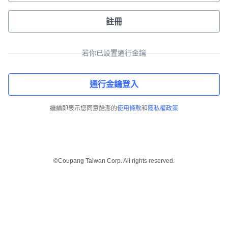
註冊
若你已設置通行金鑰
通行金鑰登入
繼續即表示您同意酷澎的
使用條款
和
隱私權政策
©Coupang Taiwan Corp. All rights reserved.