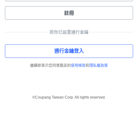
註冊
若你已設置通行金鑰
通行金鑰登入
繼續即表示您同意酷澎的
使用條款
和
隱私權政策
©Coupang Taiwan Corp. All rights reserved.