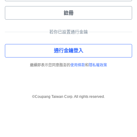
註冊
若你已設置通行金鑰
通行金鑰登入
繼續即表示您同意酷澎的
使用條款
和
隱私權政策
©Coupang Taiwan Corp. All rights reserved.