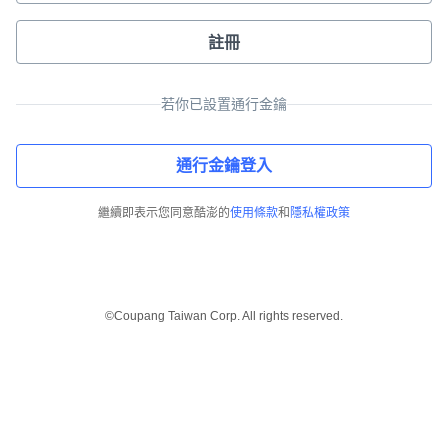
註冊
若你已設置通行金鑰
通行金鑰登入
繼續即表示您同意酷澎的
使用條款
和
隱私權政策
©Coupang Taiwan Corp. All rights reserved.