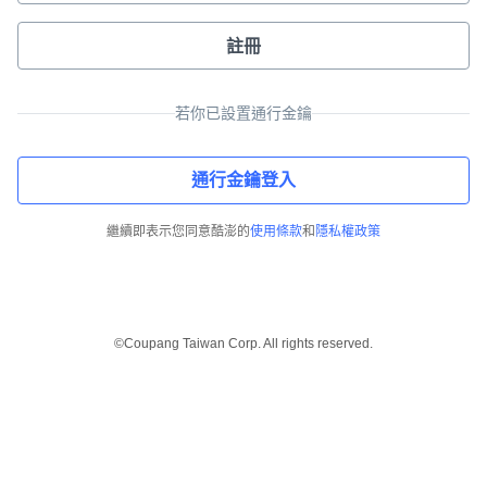
註冊
若你已設置通行金鑰
通行金鑰登入
繼續即表示您同意酷澎的
使用條款
和
隱私權政策
©Coupang Taiwan Corp. All rights reserved.