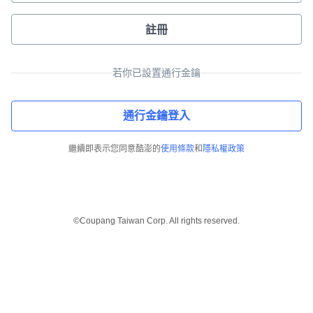
註冊
若你已設置通行金鑰
通行金鑰登入
繼續即表示您同意酷澎的
使用條款
和
隱私權政策
©Coupang Taiwan Corp. All rights reserved.